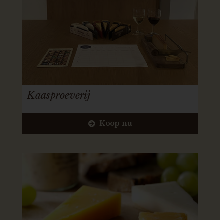
Kaasproeverij
Koop nu