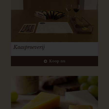
Kaasproeverij
Koop nu